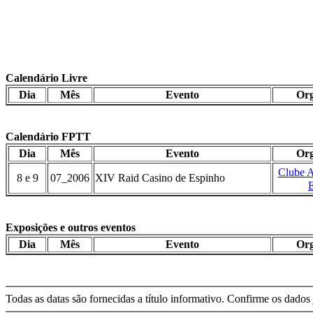
Calendário Livre
Dia
Mês
Evento
Org
Calendário FPTT
Dia
Mês
Evento
Org
Clube 
8 e 9
07_2006
XIV Raid Casino de Espinho
Exposições e outros eventos
Dia
Mês
Evento
Org
Todas as datas são fornecidas a título informativo. Confirme os dados